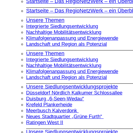
Startseite – Das RegioNetzWerk – ein Überbl
Startseite – Das RegioNetzWerk – ein Überbl
Unsere Themen
Integrierte Siedlungsentwicklung
Nachhaltige Mobilitätsentwicklung
Klimafolgenanpassung und Energiewende
Landschaft und Region als Potenzial
Unsere Themen
Integrierte Siedlungsentwicklung
Nachhaltige Mobilitätsentwicklung
Klimafolgenanpassung und Energiewende
Landschaft und Region als Potenzial
Unsere Siedlungsentwicklungsprojekte
Düsseldorf Nördlich Kalkumer Schlossallee
Duisburg „6-Seen-Wedau“
Krefeld Plankerheide
Meerbusch Kalverdonk
Neues Stadtquartier „Grüne Furth“
Ratingen West II
Unsere Siedlungsentwicklungsprojekte