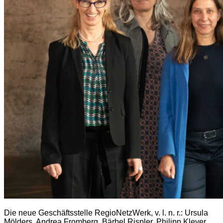
Die neue Geschäftsstelle RegioNetzWerk, v. l. n. r.: Ursula
Mölders, Andrea Fromberg, Bärbel Rispler, Philipp Klever,