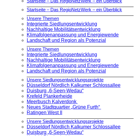
Startseite – Das RegioNetzWerk – ein Überblick
Startseite – Das RegioNetzWerk – ein Überblick
Unsere Themen
Integrierte Siedlungsentwicklung
Nachhaltige Mobilitätsentwicklung
Klimafolgenanpassung und Energiewende
Landschaft und Region als Potenzial
Unsere Themen
Integrierte Siedlungsentwicklung
Nachhaltige Mobilitätsentwicklung
Klimafolgenanpassung und Energiewende
Landschaft und Region als Potenzial
Unsere Siedlungsentwicklungsprojekte
Düsseldorf Nördlich Kalkumer Schlossallee
Duisburg „6-Seen-Wedau“
Krefeld Plankerheide
Meerbusch Kalverdonk
Neues Stadtquartier „Grüne Furth“
Ratingen West II
Unsere Siedlungsentwicklungsprojekte
Düsseldorf Nördlich Kalkumer Schlossallee
Duisburg „6-Seen-Wedau“