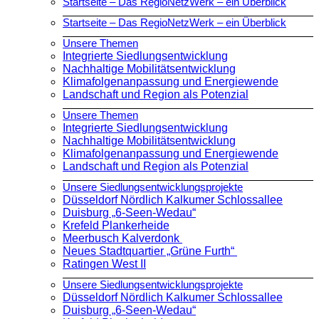
Startseite – Das RegioNetzWerk – ein Überblick
Startseite – Das RegioNetzWerk – ein Überblick
Unsere Themen
Integrierte Siedlungsentwicklung
Nachhaltige Mobilitätsentwicklung
Klimafolgenanpassung und Energiewende
Landschaft und Region als Potenzial
Unsere Themen
Integrierte Siedlungsentwicklung
Nachhaltige Mobilitätsentwicklung
Klimafolgenanpassung und Energiewende
Landschaft und Region als Potenzial
Unsere Siedlungsentwicklungsprojekte
Düsseldorf Nördlich Kalkumer Schlossallee
Duisburg „6-Seen-Wedau“
Krefeld Plankerheide
Meerbusch Kalverdonk
Neues Stadtquartier „Grüne Furth“
Ratingen West II
Unsere Siedlungsentwicklungsprojekte
Düsseldorf Nördlich Kalkumer Schlossallee
Duisburg „6-Seen-Wedau“