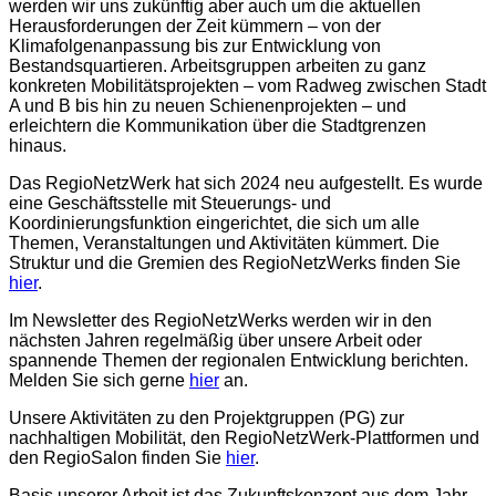
werden wir uns zukünftig aber auch um die aktuellen
Herausforderungen der Zeit kümmern – von der
Klimafolgenanpassung bis zur Entwicklung von
Bestandsquartieren. Arbeitsgruppen arbeiten zu ganz
konkreten Mobilitätsprojekten – vom Radweg zwischen Stadt
A und B bis hin zu neuen Schienenprojekten – und
erleichtern die Kommunikation über die Stadtgrenzen
hinaus.
Das RegioNetzWerk hat sich 2024 neu aufgestellt. Es wurde
eine Geschäftsstelle mit Steuerungs- und
Koordinierungsfunktion eingerichtet, die sich um alle
Themen, Veranstaltungen und Aktivitäten kümmert. Die
Struktur und die Gremien des RegioNetzWerks finden Sie
hier
.
Im Newsletter des RegioNetzWerks werden wir in den
nächsten Jahren regelmäßig über unsere Arbeit oder
spannende Themen der regionalen Entwicklung berichten.
Melden Sie sich gerne
hier
an.
Unsere Aktivitäten zu den Projektgruppen (PG) zur
nachhaltigen Mobilität, den RegioNetzWerk-Plattformen und
den RegioSalon finden Sie
hier
.
Basis unserer Arbeit ist das Zukunftskonzept aus dem Jahr