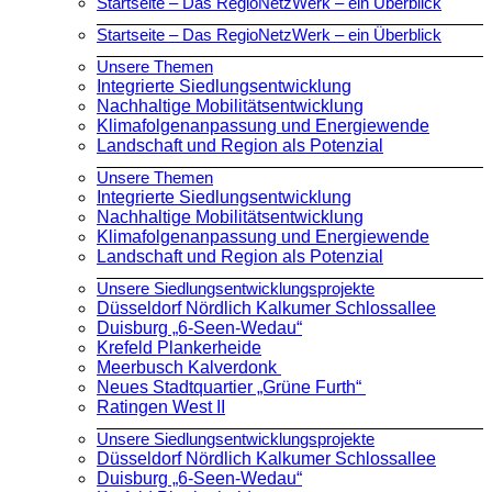
Startseite – Das RegioNetzWerk – ein Überblick
Startseite – Das RegioNetzWerk – ein Überblick
Unsere Themen
Integrierte Siedlungsentwicklung
Nachhaltige Mobilitätsentwicklung
Klimafolgenanpassung und Energiewende
Landschaft und Region als Potenzial
Unsere Themen
Integrierte Siedlungsentwicklung
Nachhaltige Mobilitätsentwicklung
Klimafolgenanpassung und Energiewende
Landschaft und Region als Potenzial
Unsere Siedlungsentwicklungsprojekte
Düsseldorf Nördlich Kalkumer Schlossallee
Duisburg „6-Seen-Wedau“
Krefeld Plankerheide
Meerbusch Kalverdonk
Neues Stadtquartier „Grüne Furth“
Ratingen West II
Unsere Siedlungsentwicklungsprojekte
Düsseldorf Nördlich Kalkumer Schlossallee
Duisburg „6-Seen-Wedau“