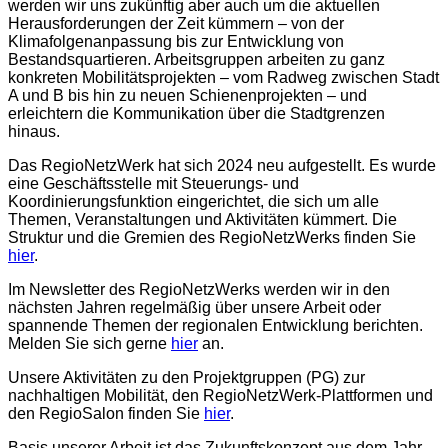
werden wir uns zukünftig aber auch um die aktuellen
Herausforderungen der Zeit kümmern – von der
Klimafolgenanpassung bis zur Entwicklung von
Bestandsquartieren. Arbeitsgruppen arbeiten zu ganz
konkreten Mobilitätsprojekten – vom Radweg zwischen Stadt
A und B bis hin zu neuen Schienenprojekten – und
erleichtern die Kommunikation über die Stadtgrenzen
hinaus.
Das RegioNetzWerk hat sich 2024 neu aufgestellt. Es wurde
eine Geschäftsstelle mit Steuerungs- und
Koordinierungsfunktion eingerichtet, die sich um alle
Themen, Veranstaltungen und Aktivitäten kümmert. Die
Struktur und die Gremien des RegioNetzWerks finden Sie
hier
.
Im Newsletter des RegioNetzWerks werden wir in den
nächsten Jahren regelmäßig über unsere Arbeit oder
spannende Themen der regionalen Entwicklung berichten.
Melden Sie sich gerne
hier
an.
Unsere Aktivitäten zu den Projektgruppen (PG) zur
nachhaltigen Mobilität, den RegioNetzWerk-Plattformen und
den RegioSalon finden Sie
hier
.
Basis unserer Arbeit ist das Zukunftskonzept aus dem Jahr